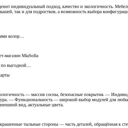
ценит индивидуальный подход, качество и экологичность. Мебель
лышей, так и для подростков, а возможность выбора конфигураци
 Эмми колор…
ет-магазин MiaSofia
ть по выгодной…
Карты
кологичность — массив сосны, безопасные покрытия. — Индиви
тура. — Функциональность — широкий выбор модулей для любых
внешний вид, актуальные цвета.
крашенные тыльные стороны — часть деталей, обращённая к ст