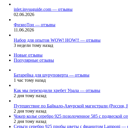
inlet.invsuguide.com — отзывы
02.06.2026
ФизиоТон — отзывы
11.06.2026
Набор для опытов WOW! HOW!! — отзывы
3 недели тому назад
Новые отзывы
Популярные отзывы
Батарейка для шуруповерта — отзывы
1 час тому назад
Как мы переходили хребет Урала — отзывы
2 дня тому назад
Путешествие по Байкало-Амурской магистрали (Россия, 
2 дня тому назад
Чокер колье серебро 925 позолоченное 585 с подвеской 
2 дня тому назад
Серьги серебро 925 пробы цветы с фианитом Lamponi —