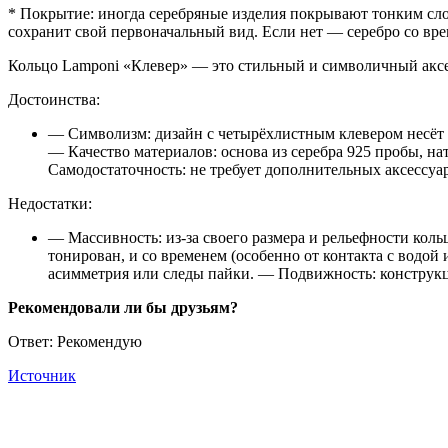
* Покрытие: иногда серебряные изделия покрывают тонким слое
сохранит свой первоначальный вид. Если нет — серебро со вре
Кольцо Lamponi «Клевер» — это стильный и символичный аксесс
Достоинства:
— Символизм: дизайн с четырёхлистным клевером несёт в
— Качество материалов: основа из серебра 925 пробы, н
Самодостаточность: не требует дополнительных аксессуа
Недостатки:
— Массивность: из-за своего размера и рельефности коль
тонирован, и со временем (особенно от контакта с водой
асимметрия или следы пайки. — Подвижность: конструкция
Рекомендовали ли бы друзьям?
Ответ: Рекомендую
Источник