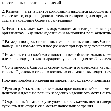
качественных ювелирных изделий.
2. Камень — агат: в центре композиции находится кабошон из 
скорее всего, окрашен (дополнительно тонирован) для придания
сделать украшение более выразительным.
3. Фианиты: мелкие камни, окружающие агат или дополняющие 
бриллиантам. В данном изделии они выполняют роль акцентных
* Размер и посадка: стоит внимательно читать описание. Час
пальце. Для кого-то это плюс (не жмёт при перепаде температур
* Комфорт: из-за своей массивности и рельефности кольцо мож
идеально подходит как «парадное» украшение для особых случае
* Сочетаемость: благодаря своему яркому и этническому харак
героем. С деловым строгим костюмом оно может выглядеть неу
Покупая подобные изделия на маркетплейсах, важно понимать
* Ручная работа: часто такие кольца производятся небольшим
ценителей идеально ровных заводских изделий это может быть
* Окрашенный агат: как уже упоминалось, камень почти наверн
тускнеть или стираться в местах наибольшего трения.