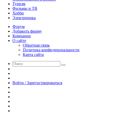
Туризм
Фильмы и ТВ
Хобби
Электроника
Форум
Добавить фирму
Компании
О сайте
Обратная связь
Политика конфиденциальности
Карта сайта
Поиск
Switch
skin
Sidebar
Случайная
статья
Войти / Зарегистрироваться
RSS
WhatsApp
Telegram
Одноклассники
vk.com
YouTube