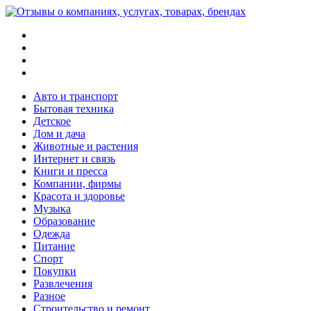
Меню
Поиск
Switch
skin
Войти
Авто и транспорт
Бытовая техника
Детское
Дом и дача
Животные и растения
Интернет и связь
Книги и пресса
Компании, фирмы
Красота и здоровье
Музыка
Образование
Одежда
Питание
Спорт
Покупки
Развлечения
Разное
Строительство и ремонт