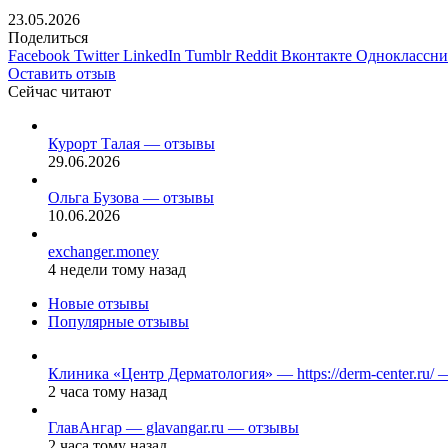
23.05.2026
Поделиться
Facebook
Twitter
LinkedIn
Tumblr
Reddit
Вконтакте
Одноклассн
Оставить отзыв
Сейчас читают
Закрыть
Курорт Талая — отзывы
29.06.2026
Ольга Бузова — отзывы
10.06.2026
exchanger.money
4 недели тому назад
Новые отзывы
Популярные отзывы
Клиника «Центр Дерматология» — https://derm-center.ru/
2 часа тому назад
ГлавАнгар — glavangar.ru — отзывы
2 часа тому назад