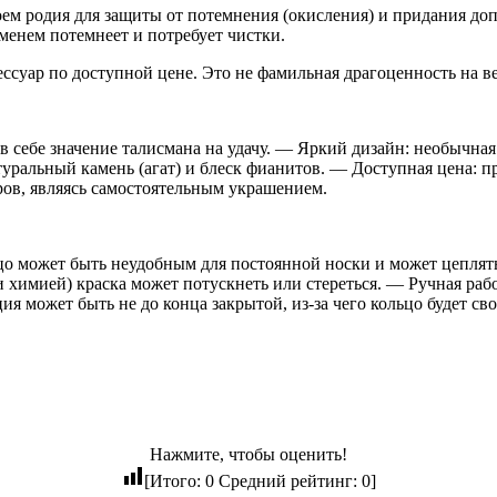
м родия для защиты от потемнения (окисления) и придания допо
менем потемнеет и потребует чистки.
уар по доступной цене. Это не фамильная драгоценность на век
 себе значение талисмана на удачу. — Яркий дизайн: необычная 
атуральный камень (агат) и блеск фианитов. — Доступная цена:
ров, являясь самостоятельным украшением.
цо может быть неудобным для постоянной носки и может цеплять
 и химией) краска может потускнеть или стереться. — Ручная ра
 может быть не до конца закрытой, из-за чего кольцо будет сво
Нажмите, чтобы оценить!
[Итого:
0
Средний рейтинг:
0
]