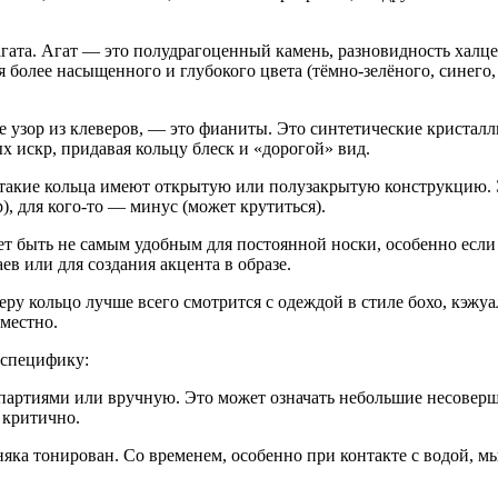
агата. Агат — это полудрагоценный камень, разновидность халце
 более насыщенного и глубокого цвета (тёмно-зелёного, синего,
узор из клеверов, — это фианиты. Это синтетические кристалл
 искр, придавая кольцу блеск и «дорогой» вид.
то такие кольца имеют открытую или полузакрытую конструкцию.
), для кого-то — минус (может крутиться).
ет быть не самым удобным для постоянной носки, особенно если
в или для создания акцента в образе.
теру кольцо лучше всего смотрится с одеждой в стиле бохо, кэж
местно.
 специфику:
и партиями или вручную. Это может означать небольшие несовер
 критично.
яка тонирован. Со временем, особенно при контакте с водой, м