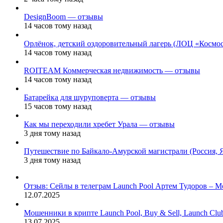
DesignBoom — отзывы
14 часов тому назад
Орлёнок, детский оздоровительный лагерь (ЛОЦ «Космо
14 часов тому назад
ROITEAM Коммерческая недвижимость — отзывы
14 часов тому назад
Батарейка для шуруповерта — отзывы
15 часов тому назад
Как мы переходили хребет Урала — отзывы
3 дня тому назад
Путешествие по Байкало-Амурской магистрали (Россия, 
3 дня тому назад
Отзыв: Сейлы в телеграм Launch Pool Артем Тудоров – М
12.07.2025
Мошенники в крипте Launch Pool, Buy & Sell, Launch Cl
13.07.2025