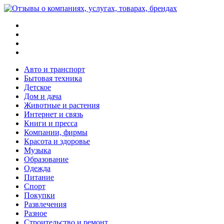
Меню
Поиск
Switch
skin
Войти
Авто и транспорт
Бытовая техника
Детское
Дом и дача
Животные и растения
Интернет и связь
Книги и пресса
Компании, фирмы
Красота и здоровье
Музыка
Образование
Одежда
Питание
Спорт
Покупки
Развлечения
Разное
Строительство и ремонт