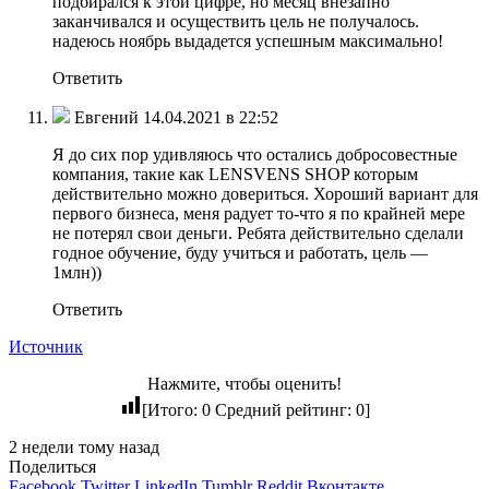
подбирался к этой цифре, но месяц внезапно
заканчивался и осуществить цель не получалось.
надеюсь ноябрь выдадется успешным максимально!
Ответить
Евгений 14.04.2021 в 22:52
Я до сих пор удивляюсь что остались добросовестные
компания, такие как LENSVENS SHOP которым
действительно можно довериться. Хороший вариант для
первого бизнеса, меня радует то-что я по крайней мере
не потерял свои деньги. Ребята действительно сделали
годное обучение, буду учиться и работать, цель —
1млн))
Ответить
Источник
Нажмите, чтобы оценить!
[Итого:
0
Средний рейтинг:
0
]
2 недели тому назад
Поделиться
Facebook
Twitter
LinkedIn
Tumblr
Reddit
Вконтакте