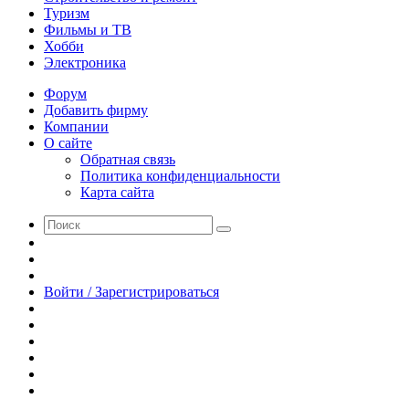
Туризм
Фильмы и ТВ
Хобби
Электроника
Форум
Добавить фирму
Компании
О сайте
Обратная связь
Политика конфиденциальности
Карта сайта
Поиск
Switch
skin
Sidebar
Случайная
статья
Войти / Зарегистрироваться
RSS
WhatsApp
Telegram
Одноклассники
vk.com
YouTube