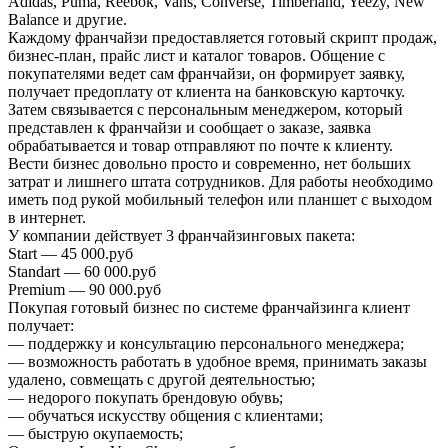
Adidas, Puma, Reebok, Vans, Converse, Timberland, Yeezy, New
Balance и другие.
Каждому франчайзи предоставляется готовый скрипт продаж,
бизнес-план, прайс лист и каталог товаров. Общение с
покупателями ведет сам франчайзи, он формирует заявку,
получает предоплату от клиента на банковскую карточку.
Затем связывается с персональным менеджером, который
представлен к франчайзи и сообщает о заказе, заявка
обрабатывается и товар отправляют по почте к клиенту.
Вести бизнес довольно просто и современно, нет больших
затрат и лишнего штата сотрудников. Для работы необходимо
иметь под рукой мобильный телефон или планшет с выходом
в интернет.
У компании действует 3 франчайзинговых пакета:
Start — 45 000.руб
Standart — 60 000.руб
Premium — 90 000.руб
Покупая готовый бизнес по системе франчайзинга клиент
получает:
— поддержку и консультацию персонального менеджера;
— возможность работать в удобное время, принимать заказы
удалено, совмещать с другой деятельностью;
— недорого покупать брендовую обувь;
— обучаться искусству общения с клиентами;
— быструю окупаемость;