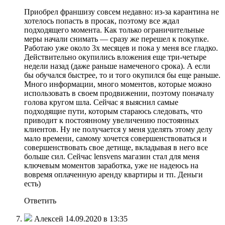
Приобрел франшизу совсем недавно: из-за карантина не
хотелось попасть в просак, поэтому все ждал
подходящего момента. Как только ограничительные
меры начали снимать — сразу же перешел к покупке.
Работаю уже около 3х месяцев и пока у меня все гладко.
Действительно окупились вложения еще три-четыре
недели назад (даже раньше намеченого срока). А если
бы обучался быстрее, то и того окупился бы еще раньше.
Много информации, много моментов, которые можно
использовать в своем продвижении, поэтому поначалу
голова кругом шла. Сейчас я выяснил самые
подходящие пути, которым стараюсь следовать, что
приводит к постоянному увеличению постоянных
клиентов. Ну не получается у меня уделять этому делу
мало времени, самому хочется совершенствоваться и
совершенствовать свое детище, вкладывая в него все
больше сил. Сейчас lensvens магазин стал для меня
ключевым моментов заработка, уже не надеюсь на
вовремя оплаченную аренду квартиры и тп. Деньги
есть)
Ответить
Алексей 14.09.2020 в 13:35