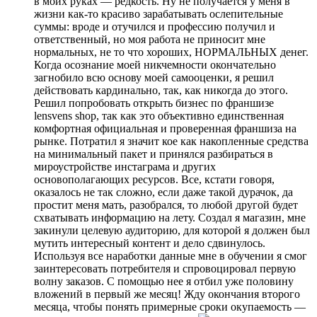
в моих руках — редкость. Ну не получается у меня в
жизни как-то красиво зарабатывать ослепительные
суммы: вроде и отучился и профессию получил и
ответственный, но моя работа не приносит мне
нормальных, не то что хороших, НОРМАЛЬНЫХ денег.
Когда осознание моей никчемности окончательно
загнобило всю основу моей самооценки, я решил
действовать кардинально, так, как никогда до этого.
Решил попробовать открыть бизнес по франшизе
lensvens shop, так как это объективно единственная
комфортная официальная и проверенная франшиза на
рынке. Потратил я значит кое как накопленные средства
на минимальный пакет и принялся разбираться в
мироустройстве инстаграма и других
основополагающих ресурсов. Все, кстати говоря,
оказалось не так сложно, если даже такой дурачок, да
простит меня мать, разобрался, то любой другой будет
схватывать информацию на лету. Создал я магазин, мне
закинули целевую аудиторию, для которой я должен был
мутить интересный контент и дело сдвинулось.
Используя все наработки данные мне в обучении я смог
заинтересовать потребителя и спровоцировал первую
волну заказов. С помощью нее я отбил уже половину
вложений в первый же месяц! Жду окончания второго
месяца, чтобы понять примерные сроки окупаемость —