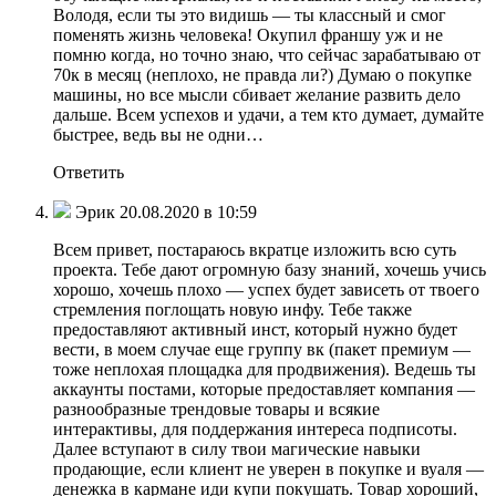
Володя, если ты это видишь — ты классный и смог
поменять жизнь человека! Окупил франшу уж и не
помню когда, но точно знаю, что сейчас зарабатываю от
70к в месяц (неплохо, не правда ли?) Думаю о покупке
машины, но все мысли сбивает желание развить дело
дальше. Всем успехов и удачи, а тем кто думает, думайте
быстрее, ведь вы не одни…
Ответить
Эрик 20.08.2020 в 10:59
Всем привет, постараюсь вкратце изложить всю суть
проекта. Тебе дают огромную базу знаний, хочешь учись
хорошо, хочешь плохо — успех будет зависеть от твоего
стремления поглощать новую инфу. Тебе также
предоставляют активный инст, который нужно будет
вести, в моем случае еще группу вк (пакет премиум —
тоже неплохая площадка для продвижения). Ведешь ты
аккаунты постами, которые предоставляет компания —
разнообразные трендовые товары и всякие
интерактивы, для поддержания интереса подписоты.
Далее вступают в силу твои магические навыки
продающие, если клиент не уверен в покупке и вуаля —
денежка в кармане иди купи покушать. Товар хороший,