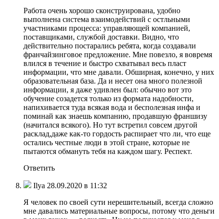
Работа очень хорошо сконструирована, удобно
выполнена система взаимодействий с остльными
участниками процесса: управляющей компанией,
поставщиками, службой доставки. Видно, что
действительно постарались ребята, когда создавали
франчайзинговое предложение. Мне повезло, я вовремя
влился в течение и быстро схватывал весь пласт
информации, что мне давали. Обширная, конечно, у них
образовательная база. Да и несет она много полезной
информации, я даже удивлен был: обычно вот это
обучение созадется только из формата надобности,
напихивается туда всякая вода и бесполезная инфа и
поминай как знаешь компанию, продавшую франшизу
(начитался всякого). Но тут встретил совсем другой
расклад,даже как-то гордость распирает что ли, что еще
остались честные люди в этой стране, которые не
пытаются обмануть тебя на каждом шагу. Респект.
Ответить
Ilya 28.09.2020 в 11:32
Я человек по своей сути нерешительный, всегда сложно
мне давались материальные вопросы, потому что деньги