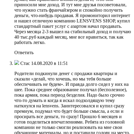
приносили мне доход. И тут мне друзья посоветовали,
что нужно стать франчайзером и спокойно получить
деньги, что-нибудь продавая. Я промониторил интернет
и нашел отличную компанию LENSVENS SHOP, купил
стандартный пакет услуг с азартом начал продавать.
Через месяца 2-3 вышел на стабильный доход и получаю
40 тыс.руб каждый месяц, мне все нравиться, так как
работать легко.
Ответить
Стас 14.08.2020 в 11:51
Родители подкинули денег с продажи квартиры и
сказали «делай, что хочешь, но мы тебя больше
обеспечивать не будем». И правда долго сидел у них на
шее. Пока среднее образование получал (бесполезное),
пока армия, пока период безделия. Надо было срочно
что-то думать и когда я искал подхолдящую тему
наткнулся на lensvens. Заинтересовался и купил сразу
премиум, подумал что будет больше смысла, а если и
просирать все деньги, то сразу! Прошло 6 месяцев и
готов поделиться впечатлениями. Ребята из головной
компании не только смогли реализовать на мне свои
обучающие материалы, но и поставили голову на место,