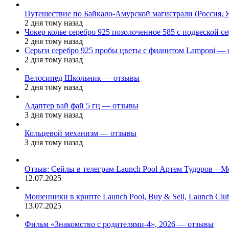
Путешествие по Байкало-Амурской магистрали (Россия, 
2 дня тому назад
Чокер колье серебро 925 позолоченное 585 с подвеской 
2 дня тому назад
Серьги серебро 925 пробы цветы с фианитом Lamponi —
2 дня тому назад
Велосипед Школьник — отзывы
2 дня тому назад
Адаптер вай фай 5 гц — отзывы
3 дня тому назад
Кольцевой механизм — отзывы
3 дня тому назад
Отзыв: Сейлы в телеграм Launch Pool Артем Тудоров – М
12.07.2025
Мошенники в крипте Launch Pool, Buy & Sell, Launch Cl
13.07.2025
Фильм «Знакомство с родителями-4», 2026 — отзывы