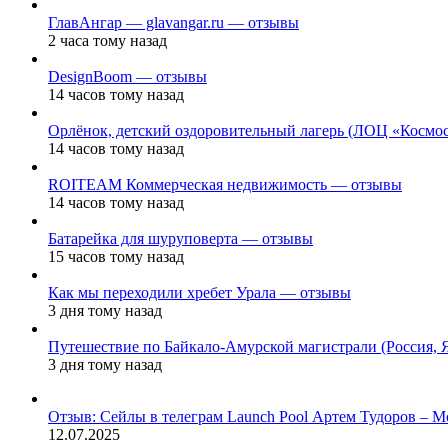
ГлавАнгар — glavangar.ru — отзывы
2 часа тому назад
DesignBoom — отзывы
14 часов тому назад
Орлёнок, детский оздоровительный лагерь (ЛОЦ «Космо
14 часов тому назад
ROITEAM Коммерческая недвижимость — отзывы
14 часов тому назад
Батарейка для шуруповерта — отзывы
15 часов тому назад
Как мы переходили хребет Урала — отзывы
3 дня тому назад
Путешествие по Байкало-Амурской магистрали (Россия, 
3 дня тому назад
Отзыв: Сейлы в телеграм Launch Pool Артем Тудоров – М
12.07.2025