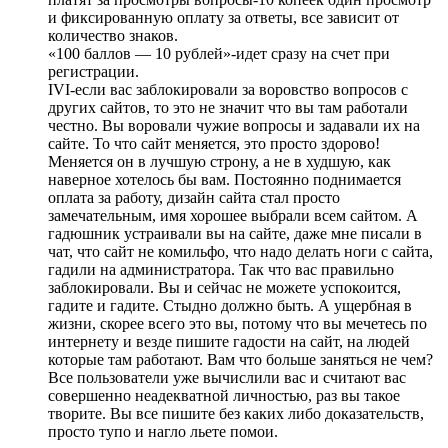
и фиксированную оплату за ответы, все зависит от
количество знаков.
«100 баллов — 10 рублей»-идет сразу на счет при
регистрации.
IVI-если вас заблокировали за воровство вопросов с
других сайтов, то это не значит что вы там работали
честно. Вы воровали чужие вопросы и задавали их на
сайте. То что сайт меняется, это просто здорово!
Меняется он в лучшую строну, а не в худшую, как
наверное хотелось бы вам. Постоянно поднимается
оплата за работу, дизайн сайта стал просто
замечательным, имя хорошее выбрали всем сайтом. А
гадюшник устраивали вы на сайте, даже мне писали в
чат, что сайт не комильфо, что надо делать ноги с сайта,
гадили на администратора. Так что вас правильно
заблокировали. Вы и сейчас не можете успокоится,
гадите и гадите. Стыдно должно быть. А ущербная в
жизни, скорее всего это вы, потому что вы мечетесь по
интернету и везде пишите гадости на сайт, на людей
которые там работают. Вам что больше заняться не чем?
Все пользователи уже вычислили вас и считают вас
совершенно неадекватной личностью, раз вы такое
творите. Вы все пишите без каких либо доказательств,
просто тупо и нагло льете помои.