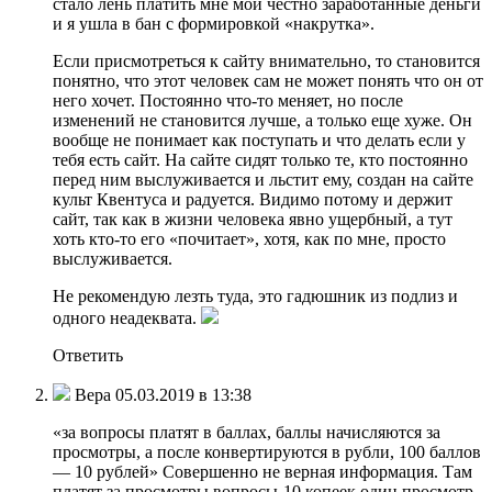
стало лень платить мне мои честно заработанные деньги
и я ушла в бан с формировкой «накрутка».
Если присмотреться к сайту внимательно, то становится
понятно, что этот человек сам не может понять что он от
него хочет. Постоянно что-то меняет, но после
изменений не становится лучше, а только еще хуже. Он
вообще не понимает как поступать и что делать если у
тебя есть сайт. На сайте сидят только те, кто постоянно
перед ним выслуживается и льстит ему, создан на сайте
культ Квентуса и радуется. Видимо потому и держит
сайт, так как в жизни человека явно ущербный, а тут
хоть кто-то его «почитает», хотя, как по мне, просто
выслуживается.
Не рекомендую лезть туда, это гадюшник из подлиз и
одного неадеквата.
Ответить
Вера 05.03.2019 в 13:38
«за вопросы платят в баллах, баллы начисляются за
просмотры, а после конвертируются в рубли, 100 баллов
— 10 рублей» Совершенно не верная информация. Там
платят за просмотры вопросы-10 копеек один просмотр