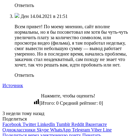
Ответить
Ден 14.04.2021 в 21:51
Всем привет! По моему мнению, сайт вполне
нормальны, но я бы посоветовал им хотя бы чуть-чуть
увеличить плату за количество символом, или
просмотра видео (фильма), я там поработал недельку,
смог вывести небольшую сумму — вывод работает
умеренно. Но в последнее время, начались проблемы,
заказчик стал неадекватный, сам походу не знает что
хочет, так что решать вам, идти пробовать или нет.
Ответить
Источник
Нажмите, чтобы оценить!
[Итого:
0
Средний рейтинг:
0
]
3 недели тому назад
Поделиться
Facebook
Twitter
LinkedIn
Tumblr
Reddit
Вконтакте
Одноклассники
Skype
WhatsApp
Telegram
Viber
Line
Поделиться через электронную почту
Печатать