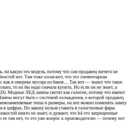
, на какую это модель, потому что сам продавец ничего не
ностей нет. Там тоже полагают, что это элементарная
 как в омерике мусора из баков… Так вот — знают что такое
ьно, то их бы надо сначала купить. Но если он не знает, а
ED). Модные ЛЕД лампы светят как галоген, потому что имеют
 Лампы могут быть с системой охлаждения, о которой продавец
взаимозаменяемые типы и размеры, на нее можно поменять лампу
м в цифрах. По закону нельзя ставить в галогеновые фары
остей никто не знает, и думают, что h4 это запрещенные
и ее там нет, то это уже вопрос к производителю — почему нет