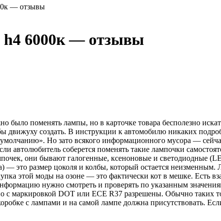
00к — отзывы
 h4 6000к — отзывы
 было поменять лампы, но в карточке товара бесполезно искать
тобы движуху создать. В инструкции к автомобилю никаких подроб
умолчанию». Но зато всякого информационного мусора — сейчас
если автолюбитель соберется поменять такие лампочки самостоятел
ампочек, они бывают галогенные, ксеноновые и светодиодные (L
а) — это размер цоколя и колбы, который остается неизменным.
окупка этой моды на озоне — это фактически кот в мешке. Есть 
у информацию нужно смотреть и проверять по указанным значения
 с маркировкой DOT или ECE R37 разрешены. Обычно таких тонк
коробке с лампами и на самой лампе должна присутствовать. Есл