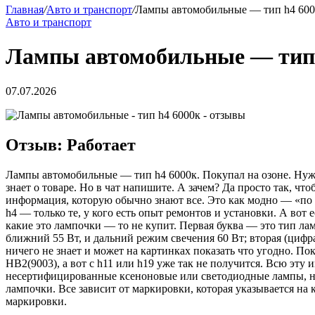
Главная
/
Авто и транспорт
/
Лампы автомобильные — тип h4 60
Авто и транспорт
Лампы автомобильные — тип
07.07.2026
Отзыв: Работает
Лампы автомобильные — тип h4 6000к. Покупал на озоне. Нужно
знает о товаре. Но в чат напишите. А зачем? Да просто так, ч
информация, которую обычно знают все. Это как модно — «по 
h4 — только те, у кого есть опыт ремонтов и установки. А вот 
какие это лампочки — то не купит. Первая буква — это тип л
ближний 55 Вт, и дальний режим свечения 60 Вт; вторая (цифр
ничего не знает и может на картинках показать что угодно. П
HB2(9003), а вот с h11 или h19 уже так не получится. Всю эт
несертифицированные ксеноновые или светодиодные лампы, но
лампочки. Все зависит от маркировки, которая указывается на 
маркировки.