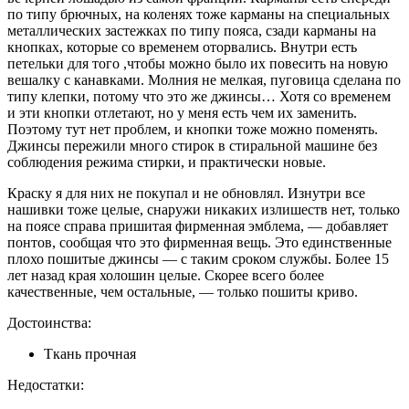
по типу брючных, на коленях тоже карманы на специальных
металлических застежках по типу пояса, сзади карманы на
кнопках, которые со временем оторвались. Внутри есть
петельки для того ,чтобы можно было их повесить на новую
вешалку с канавками. Молния не мелкая, пуговица сделана по
типу клепки, потому что это же джинсы… Хотя со временем
и эти кнопки отлетают, но у меня есть чем их заменить.
Поэтому тут нет проблем, и кнопки тоже можно поменять.
Джинсы пережили много стирок в стиральной машине без
соблюдения режима стирки, и практически новые.
Краску я для них не покупал и не обновлял. Изнутри все
нашивки тоже целые, снаружи никаких излишеств нет, только
на поясе справа пришитая фирменная эмблема, — добавляет
понтов, сообщая что это фирменная вещь. Это единственные
плохо пошитые джинсы — с таким сроком службы. Более 15
лет назад края холошин целые. Скорее всего более
качественные, чем остальные, — только пошиты криво.
Достоинства:
Ткань прочная
Недостатки: