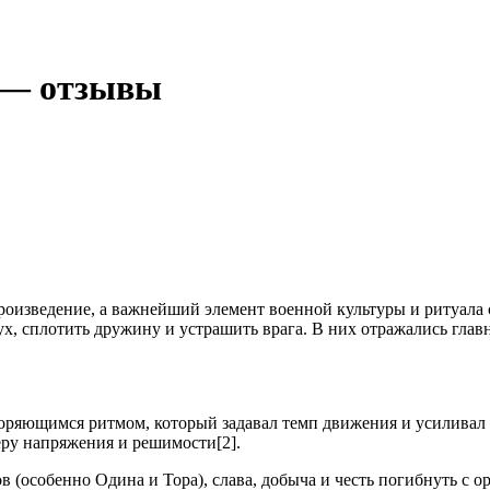
к — отзывы
произведение, а важнейший элемент военной культуры и ритуала
ух, сплотить дружину и устрашить врага. В них отражались главн
оряющимся ритмом, который задавал темп движения и усиливал 
еру напряжения и решимости[2].
в (особенно Одина и Тора), слава, добыча и честь погибнуть с о