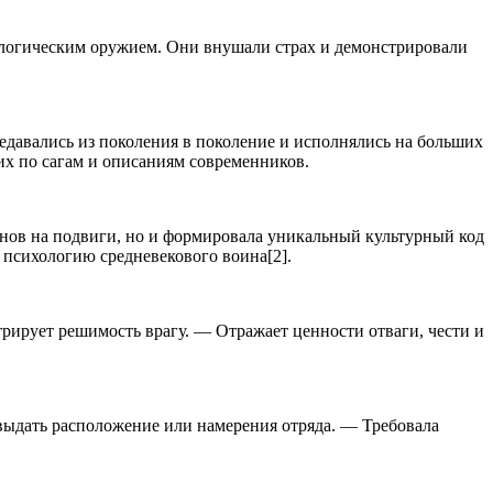
ологическим оружием. Они внушали страх и демонстрировали
редавались из поколения в поколение и исполнялись на больших
х по сагам и описаниям современников.
оинов на подвиги, но и формировала уникальный культурный код
 психологию средневекового воина[2].
рирует решимость врагу. — Отражает ценности отваги, чести и
выдать расположение или намерения отряда. — Требовала