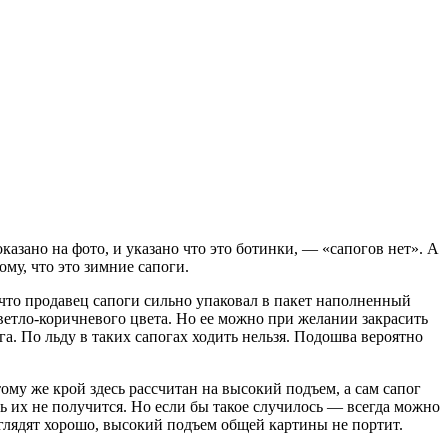
азано на фото, и указано что это ботинки, — «сапогов нет». А
ому, что это зимние сапоги.
, что продавец сапоги сильно упаковал в пакет наполненный
светло-коричневого цвета. Но ее можно при желании закрасить
га. По льду в таких сапогах ходить нельзя. Подошва вероятно
ому же крой здесь рассчитан на высокий подъем, а сам сапог
ть их не получится. Но если бы такое случилось — всегда можно
ыглядят хорошо, высокий подъем общей картины не портит.