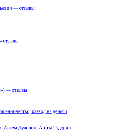
рьевич — отзывы
 — отзывы
с») — отзывы
ошенничество, развод на деньги
ub. Артем Дудорин. Артем Тудорин.