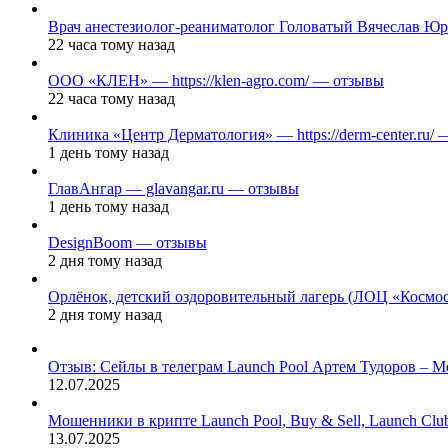
Врач анестезиолог-реаниматолог Головатый Вячеслав Ю
22 часа тому назад
ООО «КЛЕН» — https://klen-agro.com/ — отзывы
22 часа тому назад
Клиника «Центр Дерматология» — https://derm-center.ru/
1 день тому назад
ГлавАнгар — glavangar.ru — отзывы
1 день тому назад
DesignBoom — отзывы
2 дня тому назад
Орлёнок, детский оздоровительный лагерь (ЛОЦ «Космо
2 дня тому назад
Отзыв: Сейлы в телеграм Launch Pool Артем Тудоров – М
12.07.2025
Мошенники в крипте Launch Pool, Buy & Sell, Launch Cl
13.07.2025