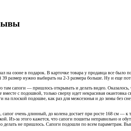
тзывы
на озоне в подарок. В карточке товара у продавца все было пок
й 39 размер нужно выбирать на 2-3 размера больше. Ну и еще пот
что там сапоги — пришлось открывать и делать видео. Оказалось
е вместе с подошвой, только сверху идет некрасивая окантовка 
и на плоской подошве, как раз для межсезонья и до зимы без сне
сапог очень длинный, до колена достает при росте 168 см — к т
кой. Из-за этого кажется, что сапоги пошиты неправильно и обу
того делать не пришлось. Сапоги подошли по всем параметрам. В