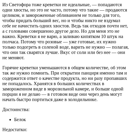
Из Светофора тоже креветки не идеальные, — попадаются
одни хвосты, но это не часто, потому что такие — продаются
целиком, и замороженные обливанием не только для того,
чтобы придать больший вес, но и чтобы никто не вздумал
себе не начистить одних хвостов. Ведь так отходов почти нет,
а с головами совершенно другое дело. Но для меня это не
важно. Креветки я не варю, а заливаю кипятком 10 штук на
полчаса. Потому что розовые — уже готовые, их нужно
только подогреть в соленой воде, варить не нужно — полагая,
что они так сварятся лучше. Вкус от соли или без нее — они
не меняют.
Горячие креветки уменьшаются в общем количестве, об этом
так же нужно помнить. При открытии панциря именно там и
содержится ответ о качестве продукта, но ни разу пропавших
не попадалось. Хранятся в больших количествах в
замороженном виде в морозильной камере, и больше одной
порции я не делаю — в готовом виде они через день могут
начать быстро портиться даже в холодильнике.
Достоинства:
Белок
Недостатки: