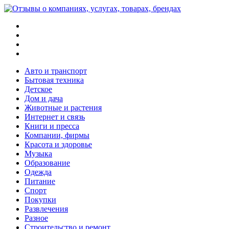
Меню
Поиск
Switch
skin
Войти
Авто и транспорт
Бытовая техника
Детское
Дом и дача
Животные и растения
Интернет и связь
Книги и пресса
Компании, фирмы
Красота и здоровье
Музыка
Образование
Одежда
Питание
Спорт
Покупки
Развлечения
Разное
Строительство и ремонт