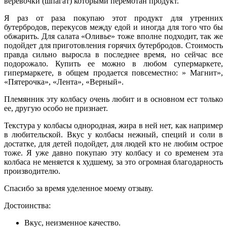
веревочки (шпагат) которыми перемотан продукт.
Я раз от раза покупаю этот продукт для утренних
бутербродов, перекусов между едой и иногда для того что бы
обжарить. Для салата «Оливье» тоже вполне подходит, так же
подойдет для приготовления горячих бутербродов. Стоимость
правда сильно выросла в последнее время, но сейчас все
подорожало. Купить ее можно в любом супермаркете,
гипермаркете, в общем продается повсеместно: » Магнит»,
«Пятерочка», «Лента», «Верный».
Племянник эту колбасу очень любит и в основном ест только
ее, другую особо не признает.
Текстура у колбасы однородная, жира в ней нет, как например
в любительской. Вкус у колбасы нежный, специй и соли в
достатке, для детей подойдет, для людей кто не любим острое
тоже. Я уже давно покупаю эту колбасу и со временем эта
колбаса не меняется к худшему, за это огромная благодарность
производителю.
Спасибо за время уделенное моему отзыву.
Достоинства:
Вкус, неизменное качество.