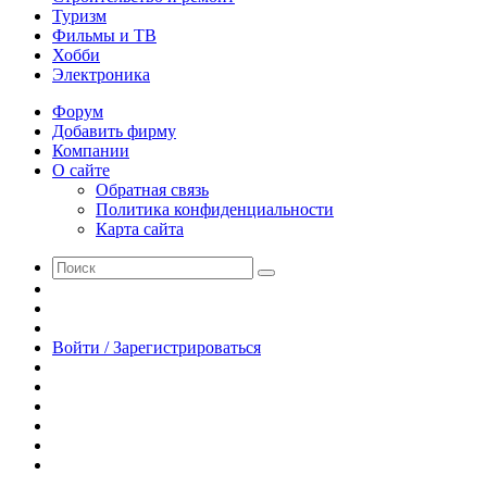
Туризм
Фильмы и ТВ
Хобби
Электроника
Форум
Добавить фирму
Компании
О сайте
Обратная связь
Политика конфиденциальности
Карта сайта
Поиск
Switch
skin
Sidebar
Случайная
статья
Войти / Зарегистрироваться
RSS
WhatsApp
Telegram
Одноклассники
vk.com
YouTube