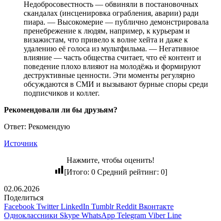
Недобросовестность — обвиняли в постановочных
скандалах (инсценировка ограбления, аварии) ради
пиара. — Высокомерие — публично демонстрировала
пренебрежение к людям, например, к курьерам и
визажистам, что привело к волне хейта и даже к
удалению её голоса из мультфильма. — Негативное
влияние — часть общества считает, что её контент и
поведение плохо влияют на молодёжь и формируют
деструктивные ценности. Эти моменты регулярно
обсуждаются в СМИ и вызывают бурные споры среди
подписчиков и коллег.
Рекомендовали ли бы друзьям?
Ответ: Рекомендую
Источник
Нажмите, чтобы оценить!
[Итого:
0
Средний рейтинг:
0
]
02.06.2026
Поделиться
Facebook
Twitter
LinkedIn
Tumblr
Reddit
Вконтакте
Одноклассники
Skype
WhatsApp
Telegram
Viber
Line