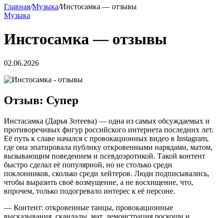
Главная
/
Музыка
/
Инстосамка — отзывы
Музыка
Инстосамка — отзывы
02.06.2026
Отзыв: Супер
Инстасамка (Дарья Зотеева) — одна из самых обсуждаемых и
противоречивых фигур российского интернета последних лет.
Её путь к славе начался с провокационных видео в Instagram,
где она эпатировала публику откровенными нарядами, матом,
вызывающим поведением и псевдоэротикой. Такой контент
быстро сделал её популярной, но не столько среди
поклонников, сколько среди хейтеров. Люди подписывались,
чтобы выразить своё возмущение, а не восхищение, что,
впрочем, только подогревало интерес к её персоне.
— Контент: откровенные танцы, провокационные
высказывания, скандалы, мат, демонстрация роскоши и