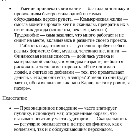
— Умение привлекать внимание — благодаря эпатажу и
провокациям быстро стала одной из самых
обсуждаемых персон рунета. — Коммерческая жилка —
смогла монетизировать хейт и скандалы, превратив их в
источник дохода (концерты, реклама, музыка). —
Трудолюбие — сама заявляет, что много работает и не
сидит на месте, вкладываясь в развитие своего проекта.
— Гибкость и адаптивность — успешно пробует себя в
разных форматах: блог, музыка, телевидение, книги. —
Финансовая независимость — добилась успеха и
материальной свободы в молодом возрасте, не боится
рисковать и экспериментировать. «Я не понимаю
людей, я считаю их дебилами — тех, кто проматывает
деньги. Сегодня они есть, а завтра? У меня-то они будут
завтра, ибо я вкалываю как папа Карло, не сижу ровно, я
пахарь».
Недостатки:
— Провокационное поведение — часто эпатирует
публику, использует мат, откровенные образы, что
вызывает негатив у части аудитории. — Скандальность
— регулярно оказывается в центре конфликтов, как с
коллегами, так и с обслуживающим персоналом. —