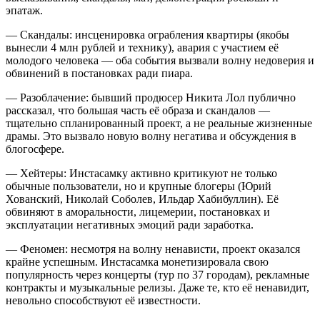
эпатаж.
— Скандалы: инсценировка ограбления квартиры (якобы
вынесли 4 млн рублей и технику), авария с участием её
молодого человека — оба события вызвали волну недоверия и
обвинений в постановках ради пиара.
— Разоблачение: бывший продюсер Никита Лол публично
рассказал, что большая часть её образа и скандалов —
тщательно спланированный проект, а не реальные жизненные
драмы. Это вызвало новую волну негатива и обсуждения в
блогосфере.
— Хейтеры: Инстасамку активно критикуют не только
обычные пользователи, но и крупные блогеры (Юрий
Хованский, Николай Соболев, Ильдар Хабибуллин). Её
обвиняют в аморальности, лицемерии, постановках и
эксплуатации негативных эмоций ради заработка.
— Феномен: несмотря на волну ненависти, проект оказался
крайне успешным. Инстасамка монетизировала свою
популярность через концерты (тур по 37 городам), рекламные
контракты и музыкальные релизы. Даже те, кто её ненавидит,
невольно способствуют её известности.