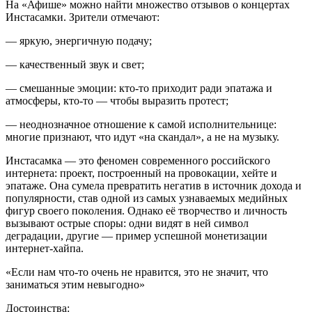
На «Афише» можно найти множество отзывов о концертах
Инстасамки. Зрители отмечают:
— яркую, энергичную подачу;
— качественный звук и свет;
— смешанные эмоции: кто-то приходит ради эпатажа и
атмосферы, кто-то — чтобы выразить протест;
— неоднозначное отношение к самой исполнительнице:
многие признают, что идут «на скандал», а не на музыку.
Инстасамка — это феномен современного российского
интернета: проект, построенный на провокации, хейте и
эпатаже. Она сумела превратить негатив в источник дохода и
популярности, став одной из самых узнаваемых медийных
фигур своего поколения. Однако её творчество и личность
вызывают острые споры: одни видят в ней символ
деградации, другие — пример успешной монетизации
интернет-хайпа.
«Если нам что-то очень не нравится, это не значит, что
заниматься этим невыгодно»
Достоинства: