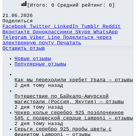
[Итого:
0
Средний рейтинг:
0
]
21.06.2026
Поделиться
Facebook
Twitter
LinkedIn
Tumblr
Reddit
Вконтакте
Одноклассники
Skype
WhatsApp
Telegram
Viber
Line
Поделиться через
электронную почту
Печатать
Оставить отзыв
Новые отзывы
Популярные отзывы
Как мы переходили хребет Урала — отзывы
2 дня тому назад
Путешествие по Байкало-Амурской
магистрали (Россия, Якутия) — отзывы
2 дня тому назад
Чокер колье серебро 925 позолоченное
585 с подвеской сердце Lamponi — отзывы
2 дня тому назад
Серьги серебро 925 пробы цветы с
фианитом Lamponi — отзывы