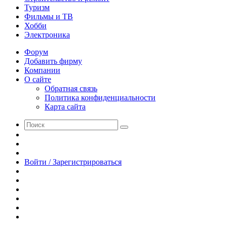
Туризм
Фильмы и ТВ
Хобби
Электроника
Форум
Добавить фирму
Компании
О сайте
Обратная связь
Политика конфиденциальности
Карта сайта
Поиск
Switch
skin
Sidebar
Случайная
статья
Войти / Зарегистрироваться
RSS
WhatsApp
Telegram
Одноклассники
vk.com
YouTube