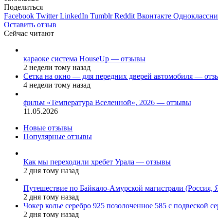
Поделиться
Facebook
Twitter
LinkedIn
Tumblr
Reddit
Вконтакте
Одноклассн
Оставить отзыв
Сейчас читают
Закрыть
караоке система HouseUp — отзывы
2 недели тому назад
Сетка на окно — для передних дверей автомобиля — отз
4 недели тому назад
фильм «Температура Вселенной», 2026 — отзывы
11.05.2026
Новые отзывы
Популярные отзывы
Как мы переходили хребет Урала — отзывы
2 дня тому назад
Путешествие по Байкало-Амурской магистрали (Россия, 
2 дня тому назад
Чокер колье серебро 925 позолоченное 585 с подвеской 
2 дня тому назад