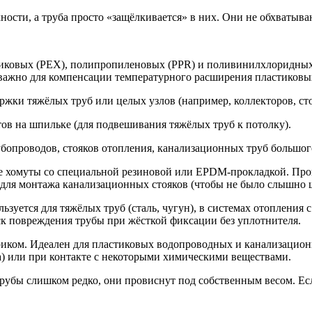
ости, а труба просто «защёлкивается» в них. Они не обхватыва
стиковых (PEX), полипропиленовых (PPR) и поливинилхлоридны
о важно для компенсации температурного расширения пластиковы
жки тяжёлых труб или целых узлов (например, коллекторов, сто
ов на шпильке (для подвешивания тяжёлых труб к потолку).
бопроводов, стояков отопления, канализационных труб большог
хомуты со специальной резиновой или EPDM-прокладкой. Прокл
 для монтажа канализационных стояков (чтобы не было слышно 
льзуется для тяжёлых труб (сталь, чугун), в системах отоплени
ск повреждения трубы при жёсткой фиксации без уплотнителя.
триком. Идеален для пластиковых водопроводных и канализацион
та) или при контакте с некоторыми химическими веществами.
 трубы слишком редко, они провиснут под собственным весом. 