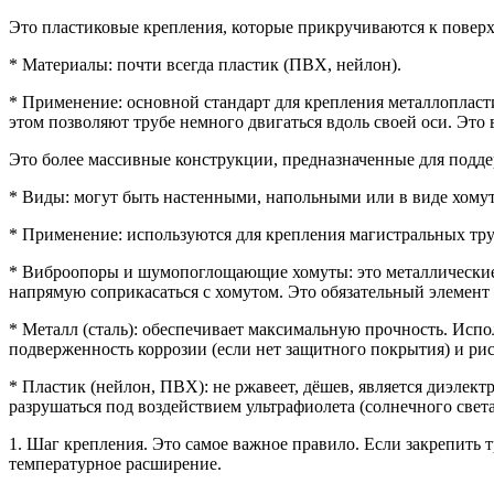
Это пластиковые крепления, которые прикручиваются к поверхн
* Материалы: почти всегда пластик (ПВХ, нейлон).
* Применение: основной стандарт для крепления металлопла
этом позволяют трубе немного двигаться вдоль своей оси. Эт
Это более массивные конструкции, предназначенные для поддер
* Виды: могут быть настенными, напольными или в виде хомут
* Применение: используются для крепления магистральных тру
* Виброопоры и шумопоглощающие хомуты: это металлические 
напрямую соприкасаться с хомутом. Это обязательный элемент
* Металл (сталь): обеспечивает максимальную прочность. Испо
подверженность коррозии (если нет защитного покрытия) и ри
* Пластик (нейлон, ПВХ): не ржавеет, дёшев, является диэлек
разрушаться под воздействием ультрафиолета (солнечного све
1. Шаг крепления. Это самое важное правило. Если закрепить
температурное расширение.