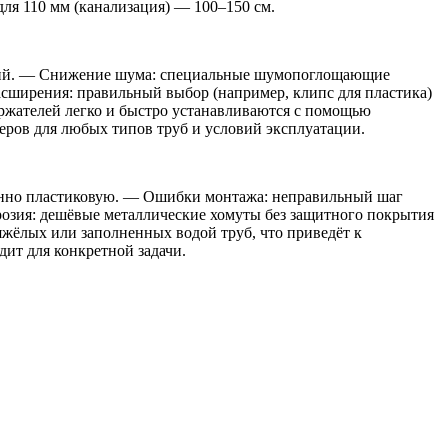
для 110 мм (канализация) — 100–150 см.
ений. — Снижение шума: специальные шумопоглощающие
асширения: правильный выбор (например, клипс для пластика)
ржателей легко и быстро устанавливаются с помощью
меров для любых типов труб и условий эксплуатации.
бенно пластиковую. — Ошибки монтажа: неправильный шаг
розия: дешёвые металлические хомуты без защитного покрытия
жёлых или заполненных водой труб, что приведёт к
ит для конкретной задачи.