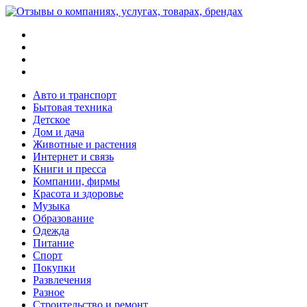
Меню
Поиск
Switch
skin
Войти
Авто и транспорт
Бытовая техника
Детское
Дом и дача
Животные и растения
Интернет и связь
Книги и пресса
Компании, фирмы
Красота и здоровье
Музыка
Образование
Одежда
Питание
Спорт
Покупки
Развлечения
Разное
Строительство и ремонт