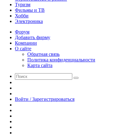
Туризм
Фильмы и ТВ
Хобби
Электроника
Форум
Добавить фирму
Компании
О сайте
Обратная связь
Политика конфиденциальности
Карта сайта
Поиск
Switch
skin
Sidebar
Случайная
статья
Войти / Зарегистрироваться
RSS
WhatsApp
Telegram
Одноклассники
vk.com
YouTube