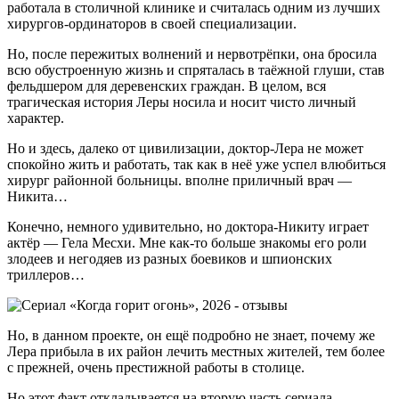
работала в столичной клинике и считалась одним из лучших
хирургов-ординаторов в своей специализации.
Но, после пережитых волнений и нервотрёпки, она бросила
всю обустроенную жизнь и спряталась в таёжной глуши, став
фельдшером для деревенских граждан. В целом, вся
трагическая история Леры носила и носит чисто личный
характер.
Но и здесь, далеко от цивилизации, доктор-Лера не может
спокойно жить и работать, так как в неё уже успел влюбиться
хирург районной больницы. вполне приличный врач —
Никита…
Конечно, немного удивительно, но доктора-Никиту играет
актёр — Гела Месхи. Мне как-то больше знакомы его роли
злодеев и негодяев из разных боевиков и шпионских
триллеров…
Но, в данном проекте, он ещё подробно не знает, почему же
Лера прибыла в их район лечить местных жителей, тем более
с прежней, очень престижной работы в столице.
Но этот факт откладывается на вторую часть сериала.