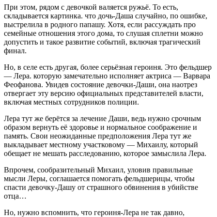
При этом, рядом с девочкой валяется ружьё. То есть,
складывается картинка. что дочь-Даша случайно, по ошибке,
выстрелила в родного папашу. Хотя, если рассуждать про
семейные отношения этого дома, то слушая сплетни можно
допустить и такое развитие событий, включая трагический
финал.
Но, в селе есть другая, более серьёзная героиня. Это фельдшер
— Лера. которую замечательно исполняет актриса — Варвара
Феофанова. Увидев состояние девочки-Даши, она наотрез
отвергает эту версию официальных представителей власти,
включая местных сотрудников полиции.
Лера тут же берётся за лечение Даши, ведь нужно срочным
образом вернуть её здоровье и нормальное соображение и
память. Свои неожиданные предположения Лера тут же
выкладывает местному участковому — Михаилу, который
обещает не мешать расследованию, которое замыслила Лера.
Впрочем, сообразительный Михаил, уловив правильные
мысли Леры, соглашается помогать фельдшерицы, чтобы
спасти девочку-Дашу от страшного обвинения в убийстве
отца…
Но, нужно вспомнить, что героиня-Лера не так давно,