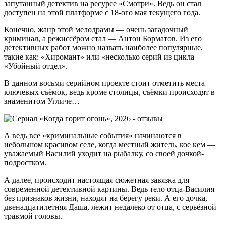
запутанный детектив на ресурсе «Смотри». Ведь он стал
доступен на этой платформе с 18-ого мая текущего года.
Конечно, жанр этой мелодрамы — очень загадочный
криминал, а режиссёром стал — Антон Борматов. Из его
детективных работ можно назвать наиболее популярные,
такие как: «Хиромант» или «несколько серий из цикла
«Убойный отдел».
В данном восьми серийном проекте стоит отметить места
ключевых съёмок, ведь кроме столицы, съёмки происходят в
знаменитом Угличе…
А ведь все «криминальные события» начинаются в
небольшом красивом селе, когда местный житель, кое кем —
уважаемый Василий уходит на рыбалку, со своей дочкой-
подростком.
А далее, происходит настоящая сюжетная завязка для
современной детективной картины. Ведь тело отца-Василия
без признаков жизни, находят на берегу реки. А его дочка,
двенадцатилетняя Даша, лежит недалеко от отца, с серьёзной
травмой головы.