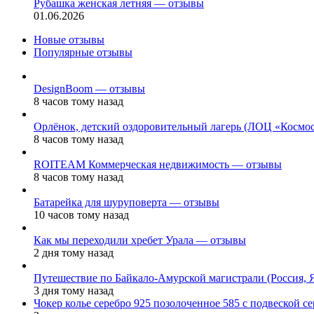
Рубашка женская летняя — отзывы
01.06.2026
Новые отзывы
Популярные отзывы
DesignBoom — отзывы
8 часов тому назад
Орлёнок, детский оздоровительный лагерь (ЛОЦ «Космо
8 часов тому назад
ROITEAM Коммерческая недвижимость — отзывы
8 часов тому назад
Батарейка для шуруповерта — отзывы
10 часов тому назад
Как мы переходили хребет Урала — отзывы
2 дня тому назад
Путешествие по Байкало-Амурской магистрали (Россия, 
3 дня тому назад
Чокер колье серебро 925 позолоченное 585 с подвеской 